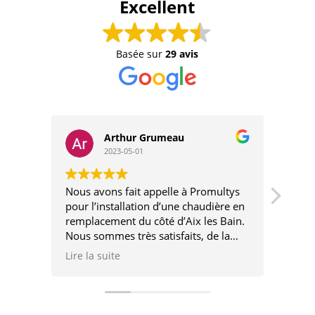
Excellent
Basée sur
29 avis
Arthur Grumeau
2023-05-01
Nous avons fait appelle à Promultys
Inter
pour l’installation d’une chaudière en
remplacement du côté d’Aix les Bain.
Nous sommes très satisfaits, de la
visite technique à l’installation, nous
Lire la suite
avons été accompagnés et conseillés.
L’installation a été réalisée
proprement et rapidement avec un
très bon rapport qualité prix.