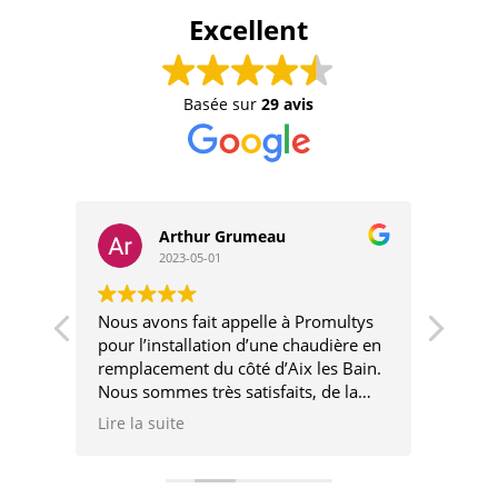
Excellent
Basée sur
29 avis
Danielle PRUNIER
2022-12-10
 Promultys
Intervenant très professionnel
haudière en
x les Bain.
s, de la
ation, nous
conseillés.
 avec un